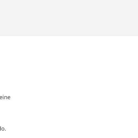
eine
do.