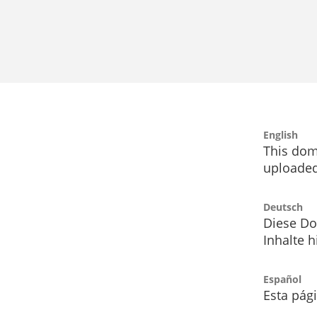
English
This dom
uploaded
Deutsch
Diese Do
Inhalte h
Español
Esta pág